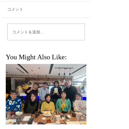
コメント
【「リーガロイヤルホテ
【なら燈花会202
コメントを追加…
ル大阪で企業懇親会を開
夜を彩る灯り】
催｜治療と仕事の両立を
支える“つながり”の時
You Might Also Like:
間」】