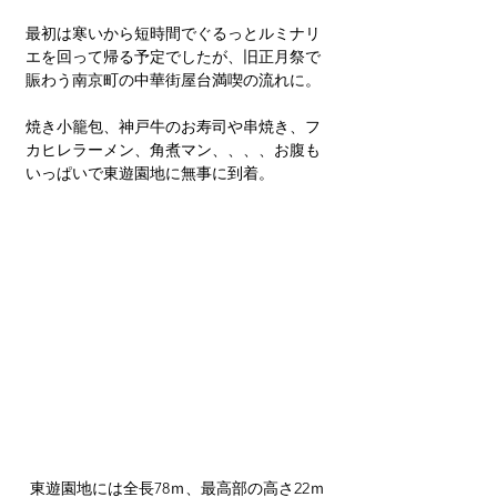
最初は寒いから短時間でぐるっとルミナリ
エを回って帰る予定でしたが、旧正月祭で
賑わう南京町の中華街屋台満喫の流れに。
焼き小籠包、神戸牛のお寿司や串焼き、フ
カヒレラーメン、角煮マン、、、、お腹も
いっぱいで東遊園地に無事に到着。
東遊園地には全長78ｍ、最高部の高さ22ｍ