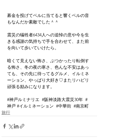
募金を投げてベルに当てると響くベルの音
もなんだか素敵でした＾＾
震災の犠牲者6434人への追悼の意や今を生
きる感謝の気持ちで手を合わせて、また前
を向いて歩いていけたら。
暗くて見えない怖さ、ぶつかったり転倒す
る怖さ、冬の夜の寒さ、色んな不安はあっ
ても、その先に待ってるグルメ、イルミネ
ーション、やっぱり大好き♡またリハビリ
頑張る励みになります。
#神戸ルミナリエ
#阪神淡路大震災30年
#
神戸
#イルミネーション
#中華街
#南京町
旅行