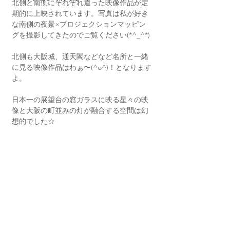
北側と南側にそれぞれ違った映像作品が定
期的に上映されています。写真は私が好き
な南側の夜景×プロジェクションマッピン
グを撮影してきたのでご覧ください(*^_^*)
北側も大阪城、通天閣などなど名所と一緒
に見る映像作品はわぁ〜(^o^)！となります
よ。
日本一の展望台の窓ガラスに映る星々の映
像と大阪の町並みの灯が融合する空間は幻
想的でした☆