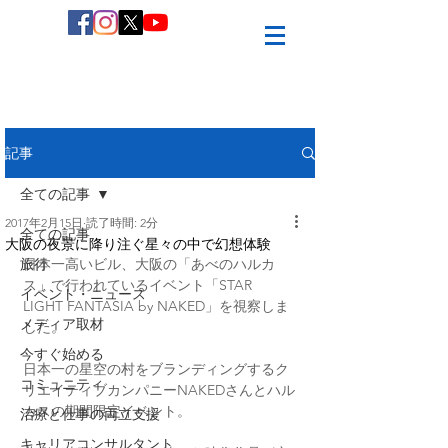
記事
全ての記事
2017年2月15日
読了時間: 2分
全ての記事
大阪の夜景に降り注ぐ星々の中で幻想体験
旅行
日本一高いビル、大阪の「あべのハルカ
ス」で行われているイベント「STAR 
イベント・ニュース
LIGHT FANTASIA by NAKED」を視察しま
メディア取材
した。
今すぐ始める
日本一の星空の村をブランディングするク
コミュニティ
リエイティブカンパニーNAKEDさんとハル
カスの期間限定イベント。
治療と仕事の両立支援
キャリアコンサルタント