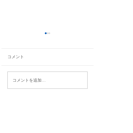
コメント
【新年のご挨拶
【治療と仕事の両立支
コメントを追加…
援・難病を抱えるクライ
アントのキャリア支援】