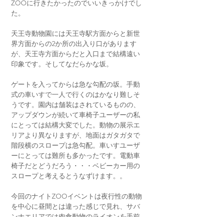
ZOOに行きたかったのでいいきっかけでし
た。
天王寺動物園には天王寺駅方面からと新世
界方面からの2か所の出入り口があります
が、天王寺方面からだと入口まで結構遠い
印象です。そしてなだらかな坂。
ゲートを入ってからは急な勾配の坂。手動
式の車いすで一人で行くのはかなり難しそ
うです。園内は舗装はされているものの、
アップダウンが続いて車椅子ユーザーの私
にとっては結構大変でした。動物の展示エ
リアより異なりますが、地面はガタガタで
階段横のスロープは急勾配。車いすユーザ
ーにとっては難所も多かったです。電動車
椅子だとどうだろう・・・ベビーカー用の
スロープと考えるとうなずけます。。
今回のナイトZOOイベントは夜行性の動物
を中心に昼間とは違った感じで見れ、サバ
ンナエリアでは肉食動物のライオンを手前