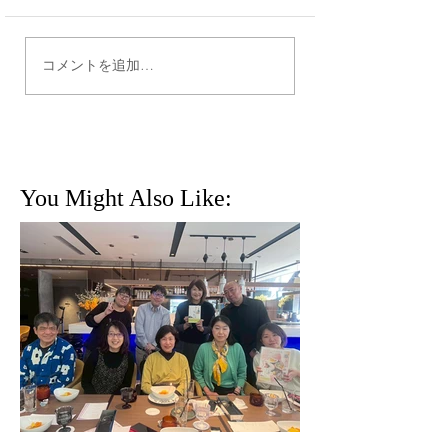
【新年のご挨拶
【治療と仕事の両立支
コメントを追加…
援・難病を抱えるクライ
アントのキャリア支援】
You Might Also Like: