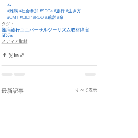
ム
#難病
#社会参加
#SDGs
#旅行
#生き方
#CMT
#CIDP
#RDD
#感謝
#命
タグ：
難病
旅行
ユニバーサルツーリズム
取材
障害
SDGs
メディア取材
すべて表示
最新記事