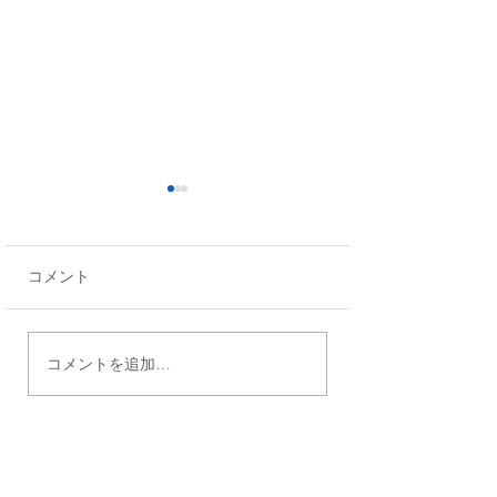
コメント
【月刊福祉12月号連載：
【月刊福祉11月
コメントを追加…
難病当事者の声②】
難病当事者の声