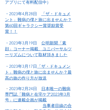
アプリにて有料配信中）
・2023年4月28日
「ザ・ドキュメ
ント」難病の僕と旅に出ませんか？
第60回ギャラクシー賞奨励賞受
賞！！
・2023年3月19日
公明新聞「素
顔」コーナー掲載、ユニバーサルツ
ーリズムについて取材頂きました
・2023年3月17日
「ザ・ドキュメン
ト」難病の僕と旅に出ませんか？最
高の旅の作り方が放送
・
2023年2月24日
日本唯一の難病
専門誌
「難病と在宅ケア2023年3月
号」に連載企画
が掲載
当事者目線の合