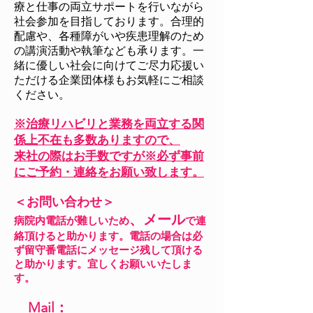
療と仕事の両立サポートを行いながら
社会参加を目指しております。合理的
配慮や、各種障がいや疾患理解のため
の講演活動や執筆なども承ります。一
緒に優しい社会に向けてご尽力応援い
ただける企業団体様もお気軽にご相談
ください。
※治療リハビ
リと業務を両立する関
係
上不在も多数ありますの
で、
来社の際はお手数ですが※
必ず事前
にご予約・連絡をお願い致します。
＜お問い合わせ＞
、
メ
ー
ル
病院内電話
が難しいため
で
連
絡頂けると助かります。電話の場合は必
ず留守番電話にメッセージ残して頂ける
と助かります。
宜しくお願いいたしま
す。
Mail：