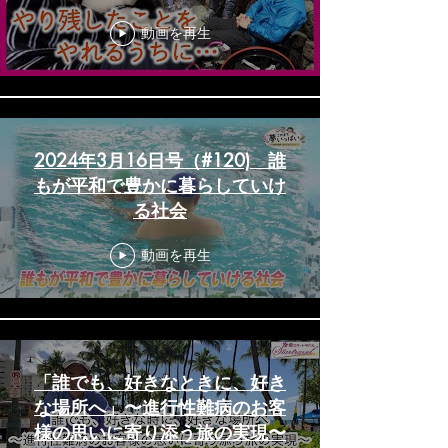
ころにいけるうちに…」 大切な
動画を再生
旅の実現をお手伝い｜難病の僕
と出かけませんか？〈カンテ
レ・ドキュメンタリー〉
2024年3月16日号（#120) 誰
もが平和で豊かに暮らしていけ
る社会
動画を再生
「誰でも、好きなときに、好き
な場所へ」〜進行性難病のお客
様の思いに寄り添う旅の実現〜