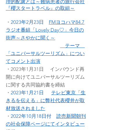
理的配慮とは～難病患者の旅行会社
『櫻スタートラベル』の取組～
・
2023年2月23日
FMヨコハマ84.7
ラジオ番組「Lovely D
ay♡」今日の
街声～さやかに聞く～
テーマ
「ユニバーサルツーリズム」につい
てコメント出演
・2023年1月31日 インバウンド再
開に向けてユニバーサルツーリズム
に関する共同協約書を締結
・
2023年1月21日
テレビ東京「生
きるを伝える」に弊社代表櫻井が取
材放送されました
・
2022年10月18日付
読売新聞朝刊
の社会保障ページにてインタビュー