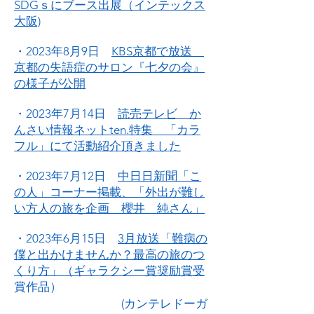
SDGｓにブース出展（インテックス
大阪)
・2023年8月9日
KBS京都で放送
京都の失語症のサロン『七夕の会』
の様子が公開
・2023年7月14日
読売テレビ か
んさい情報ネットten.特集 「カラ
フル」にて活動紹介頂きました
・2023年7月12日
中日日新聞「こ
の人」コーナー掲載、「外出が難し
い方人の旅を企画 櫻井 純さん」
・2023年6月15日
3月放送「難病の
僕と出かけませんか？最高の旅のつ
くり方」（ギャラクシー賞奨励賞受
賞作品）
(カンテレドーガ