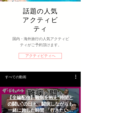
話題の人気
アクティビ
ティ
国内・海外旅行の人気アクティビ
ティがご予約頂けます。
アクティビティへ
すべての動画
【全編配信】難病を抱え“時間と
の闘い”の日々 闘病しながらも
一緒に旅した時間 「行きたいと