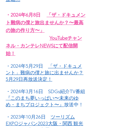
・2024年6月8日
「ザ・ドキュメン
ト難病の僕と旅出ませんか？〜最高
の旅の作り方〜」
YouTubeチャン
ネル・カンテレNEWSにて配信開
始！
・2024年5月29日
「ザ・ドキュメ
ント」難病の僕と旅に出ませんか？
5月29日再放送決定！
・2024年3月16日 SDGs紹介TV番組
『このまち夢いっぱい〜未来のゆ
め・まちプロジェクト〜』
放送中！
・2023年10月26日
ツーリズム
EXPOジャパン2023大阪・関西 観光