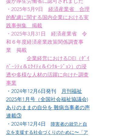
援が厚生労働省に認可されました
・2025年5月9日
経済産業省 合理
的配慮に関する国内企業における実
践事例集 掲載
・2025年3月31日 経済産業省 令
和６年度経済産業政策関係調査事
業 掲載
企業経営におけるDEI（ﾀﾞｲ
ﾊﾞｰｼﾃｨ＆ｴｸｲﾃｨ＆ｲﾝｸﾙｰｼﾞｮﾝ）の浸
透や多様な人材の活躍に向けた調査
事業
・2024年12月6日発刊
月刊福祉
2025年1月号（全国社会福祉協議会)
ありのままの自分を 難病当事者の声
連載③
・2024年12月4日
障害者の就労と自
立を支援する社会づくりのために〜「ア