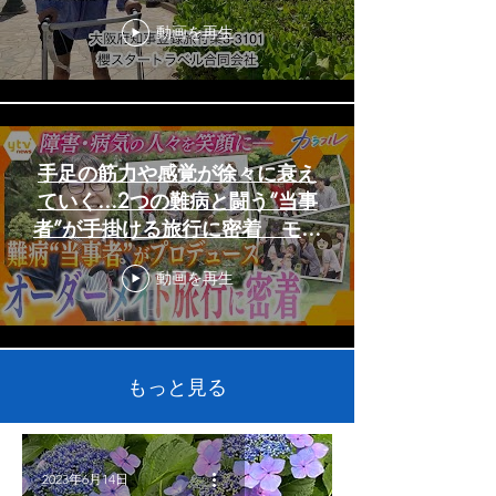
動画を再生
手足の筋力や感覚が徐々に衰え
ていく…2つの難病と闘う“当事
者”が手掛ける旅行に密着 モッ
トーは「誰でも、好きな時に、
動画を再生
好きな場所へ」【かんさい情報
ネットten.特集/カラフル】
もっと見る
2023年6月14日