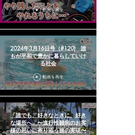
ころにいけるうちに…」 大切な
動画を再生
旅の実現をお手伝い｜難病の僕
と出かけませんか？〈カンテ
レ・ドキュメンタリー〉
2024年3月16日号（#120) 誰
もが平和で豊かに暮らしていけ
る社会
動画を再生
「誰でも、好きなときに、好き
な場所へ」〜進行性難病のお客
様の思いに寄り添う旅の実現〜