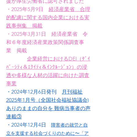
援が厚生労働省に認可されました
・2025年5月9日
経済産業省 合理
的配慮に関する国内企業における実
践事例集 掲載
・2025年3月31日 経済産業省 令
和６年度経済産業政策関係調査事
業 掲載
企業経営におけるDEI（ﾀﾞｲ
ﾊﾞｰｼﾃｨ＆ｴｸｲﾃｨ＆ｲﾝｸﾙｰｼﾞｮﾝ）の浸
透や多様な人材の活躍に向けた調査
事業
・2024年12月6日発刊
月刊福祉
2025年1月号（全国社会福祉協議会)
ありのままの自分を 難病当事者の声
連載③
・2024年12月4日
障害者の就労と自
立を支援する社会づくりのために〜「ア