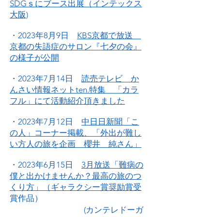
SDGｓにブース出展（インテックス
大阪)
・2023年8月9日
KBS京都で放送
京都の失語症のサロン『七夕の会』
の様子が公開
・2023年7月14日
読売テレビ か
んさい情報ネットten.特集 「カラ
フル」にて活動紹介頂きました
・2023年7月12日
中日日新聞「こ
の人」コーナー掲載、「外出が難し
い方人の旅を企画 櫻井 純さん」
・2023年6月15日
3月放送「難病の
僕と出かけませんか？最高の旅のつ
くり方」（ギャラクシー賞奨励賞受
賞作品）
(カンテレドーガ