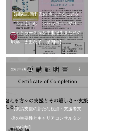
【闘病記 新刊案内 今できることを
「今」楽しむ シャルコー・マリ
ー・トゥース病を半世紀生きた私の
戦略 太田啓子 星湖舎】
2025年9月8日
【就労支援の新たな視点：支援者支
援の重要性とキャリアコンサルタン
トの役割】