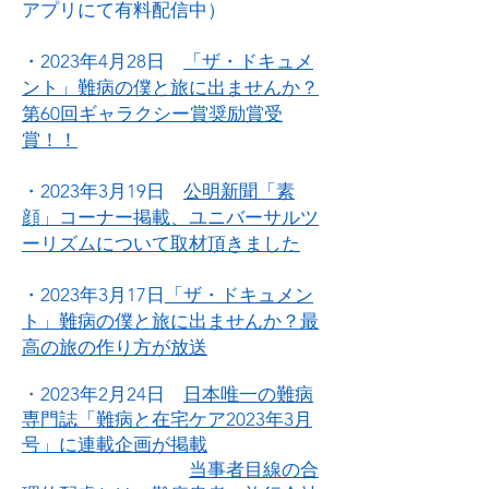
アプリにて有料配信中）
・2023年4月28日
「ザ・ドキュメ
ント」難病の僕と旅に出ませんか？
第60回ギャラクシー賞奨励賞受
賞！！
・2023年3月19日
公明新聞「素
顔」コーナー掲載、ユニバーサルツ
ーリズムについて取材頂きました
・2023年3月17日
「ザ・ドキュメン
ト」難病の僕と旅に出ませんか？最
高の旅の作り方が放送
・
2023年2月24日
日本唯一の難病
専門誌
「難病と在宅ケア2023年3月
号」に連載企画
が掲載
当事者目線の合