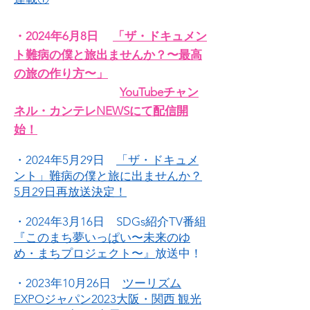
・2024年6月8日
「ザ・ドキュメン
ト難病の僕と旅出ませんか？〜最高
の旅の作り方〜」
YouTubeチャン
ネル・カンテレNEWSにて配信開
始！
・2024年5月29日
「ザ・ドキュメ
ント」難病の僕と旅に出ませんか？
5月29日再放送決定！
・2024年3月16日 SDGs紹介TV番組
『このまち夢いっぱい〜未来のゆ
め・まちプロジェクト〜』
放送中！
・2023年10月26日
ツーリズム
EXPOジャパン2023大阪・関西 観光