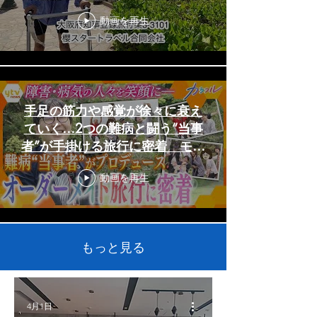
動画を再生
手足の筋力や感覚が徐々に衰え
ていく…2つの難病と闘う“当事
者”が手掛ける旅行に密着 モッ
トーは「誰でも、好きな時に、
動画を再生
好きな場所へ」【かんさい情報
ネットten.特集/カラフル】
もっと見る
4月1日