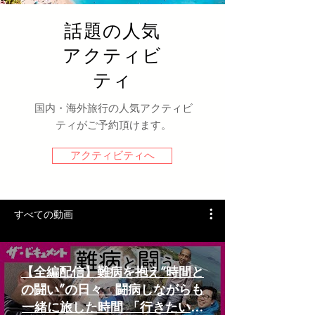
話題の人気
アクティビ
ティ
国内・海外旅行の人気アクティビ
ティがご予約頂けます。
アクティビティへ
すべての動画
【全編配信】難病を抱え“時間と
の闘い”の日々 闘病しながらも
一緒に旅した時間 「行きたいと