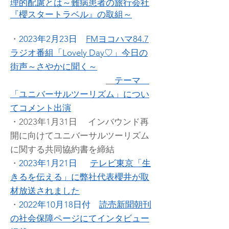
理的配慮とは～難病患者の旅行会社
『櫻スタートラベル』の取組～
・
2023年2月23日
FMヨコハマ84.7
ラジオ番組「Lovely D
ay♡」今日の
街声～さやかに聞く～
テーマ
「ユニバーサルツーリズム」につい
てコメント出演
・2023年1月31日 インバウンド再
開に向けてユニバーサルツーリズム
に関する共同協約書を締結
・
2023年1月21日
テレビ東京「生
きるを伝える」に弊社代表櫻井が取
材放送されました
・
2022年10月18日付
読売新聞朝刊
の社会保障ページにてインタビュー