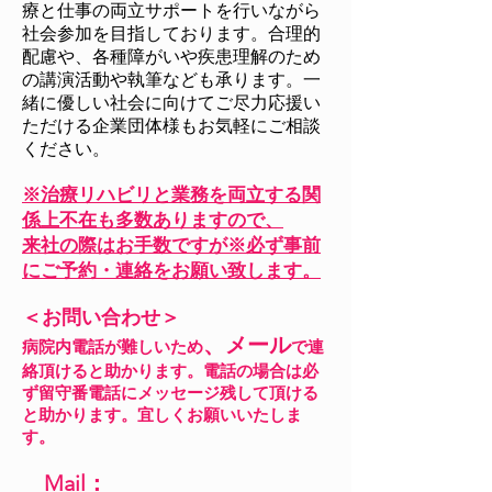
療と仕事の両立サポートを行いながら
社会参加を目指しております。合理的
配慮や、各種障がいや疾患理解のため
の講演活動や執筆なども承ります。一
緒に優しい社会に向けてご尽力応援い
ただける企業団体様もお気軽にご相談
ください。
※治療リハビ
リと業務を両立する関
係
上不在も多数ありますの
で、
来社の際はお手数ですが※
必ず事前
にご予約・連絡をお願い致します。
＜お問い合わせ＞
、
メ
ー
ル
病院内電話
が難しいため
で
連
絡頂けると助かります。電話の場合は必
ず留守番電話にメッセージ残して頂ける
と助かります。
宜しくお願いいたしま
す。
Mail：